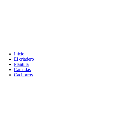
Inicio
El criadero
Plantilla
Camadas
Cachorros