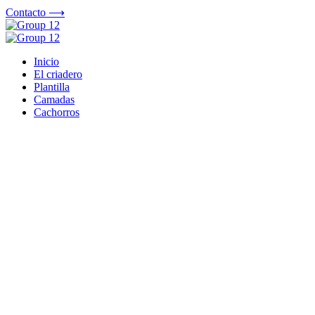
Contacto ⟶
Inicio
El criadero
Plantilla
Camadas
Cachorros